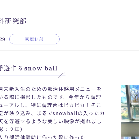
Club News
お問
項・提出書類・学校
科研究部
受験生・中学校の先生・
教職
年度 イベント･説明会
塾関係者の方へ
プラ
29
家庭科部
在校生・保護者の方へ
ごアーカイブス
卒業生の方へ
決済
遊するsnow ball
月末新入生のための部活体験用メニューを
いる際に撮影したものです。今年から調理
ューアルし、特に調理台はピカピカ！そこ
空が映り込み、まるでsnowballの入ったカ
天を浮遊するような美しい映像が撮れまし
影：２年）
り部活体験時に作った際に作った