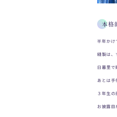
本格
半年かけ
縫製は、
日暮里で
あとは手
３年生の
お披露目