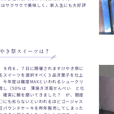
ballはサクサクで美味しく、新入生にも大好評
5けやき祭スイーツは？
 ９月６、７日に開催されますけやき祭に
るスイーツを選択すべく３品洋菓子を仕上
。今年度は難度MAXといわれるシュークリ
戦し（50％は 薄焼き洋風せんべい と化
）確実に腕を磨いてきました？ が、銀座
○にも劣らないといわれるほどゴージャス
豆パウンドケーキを昨年販売してしまった