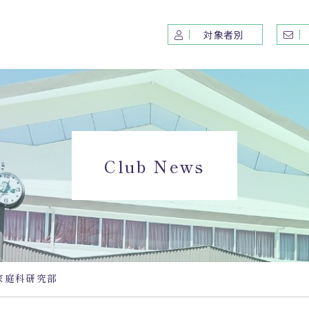
対象者別
紹介
コース紹介
学校
要
S特進コース
年間
Club News
ルミッション
選抜Ⅰコース
授業
紹介
選抜Ⅱコース
運動
設備紹介
アスリート選抜コース
文化
価・財務
生徒
カフ
家庭科研究部
情報
News&Topics
アク