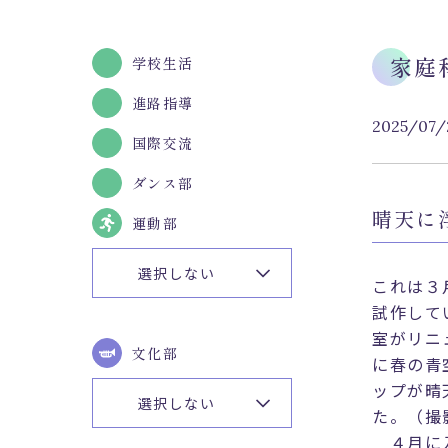
募集要
学校生活
家庭
案内
令和8
進路指導
2025/07/
情報
国際交流
むさお
ダンス部
入学金
晴天に浮
運動部
これは３
試作して
室がリニ
文化部
に春の青
ップが晴
た。（撮
４月に入