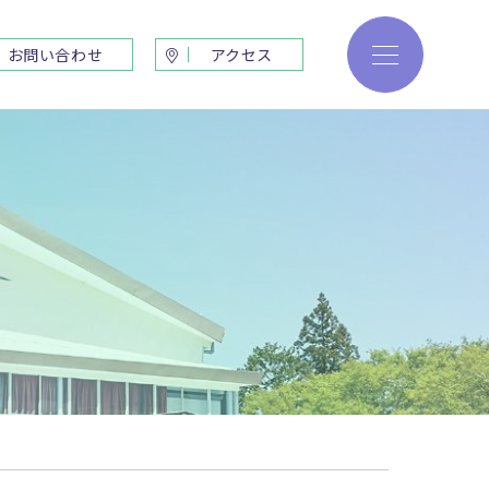
お問い合わせ
アクセス
生活
進路・進学
行事
進路指導プログラム
料・諸費用
進路実績
部
部
会
ェテリアより
セス