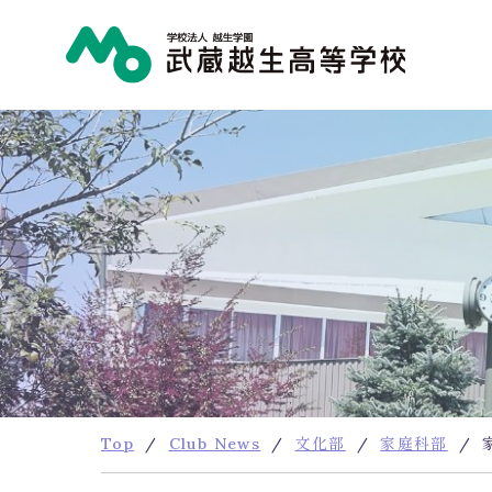
学校
学校概
スクー
新制服
施設・
学校評
Top
Club News
文化部
家庭科部
入試