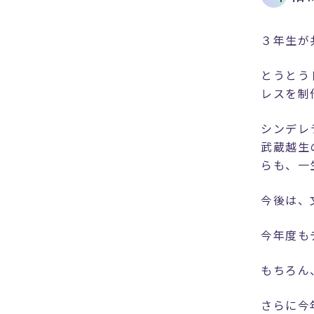
３年生が
とうとう
レスを制
シンデレ
武蔵越生
らも、一
今後は、
今年度も
もちろん
さらに今