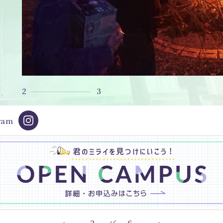
Club News
お問
項・提出書類・学校
受験生・中学校の先生・
教職
年度 イベント･説明会
塾関係者の方へ
プラ
在校生・保護者の方へ
ごアーカイブス
卒業生の方へ
2
3
決済
ram