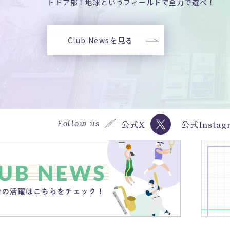
した！生徒は非常に楽しそうに英語を使って話そうと
トドア部！地球というフィールドで全力で遊べ！
たしました！MO吹の魅力を知りたい人はClub News
した！生徒は非常に楽しそうに英語を使って話そうと
トドア部！地球というフィールドで全力で遊べ！
たしました！MO吹の魅力を知りたい人はClub News
した！生徒は非常に楽しそうに英語を使って話そうと
トドア部！地球というフィールドで全力で遊べ！
たしました！MO吹の魅力を知りたい人はClub News
頑張っていました。
をチェック！
頑張っていました。
をチェック！
頑張っていました。
をチェック！
募集要
案内
Club Newsを見る
Club Newsを見る
Club Newsを見る
令和8
【夏季マレーシア研修の報告はこち
Club Newsを見る
【夏季マレーシア研修の報告はこち
Club Newsを見る
【夏季マレーシア研修の報告はこち
Club Newsを見る
情報
らから】
らから】
らから】
むさお
入学金
Follow us
公式X
公式Instag