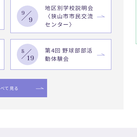
地区別学校説明会
9
〈狭山市市民交流
9
センター〉
第4回 野球部部活
8
19
動体験会
すべて見る