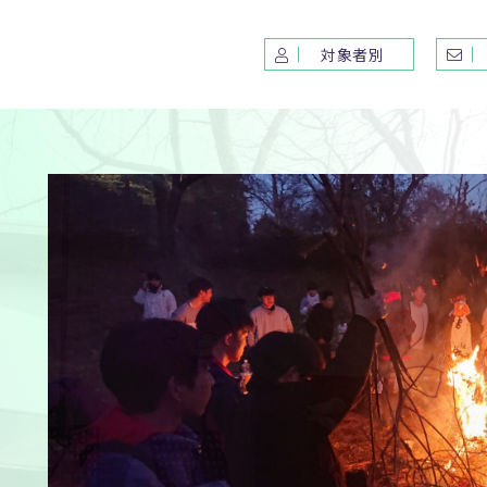
対象者別
紹介
コース紹介
学校
要
S特進コース
年間
ルミッション
選抜Ⅰコース
授業
紹介
選抜Ⅱコース
運動
設備紹介
アスリート選抜コース
文化
価・財務
生徒
カフ
ウ
い
ウ
い
ウ
い
情報
News&Topics
アク