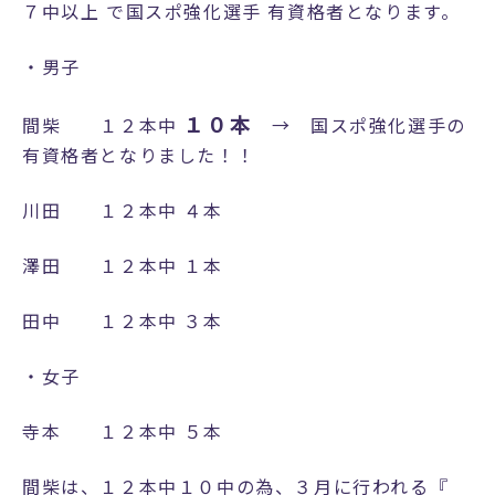
リ
７中以上 で国スポ強化選手 有資格者となります。
ア
よ
・男子
り
進
１０本
間柴 １２本中
→ 国スポ強化選手の
路・
有資格者となりました！！
進学
川田 １２本中 ４本
進
路
澤田 １２本中 １本
指
導
田中 １２本中 ３本
プ
ロ
・女子
グ
ラ
寺本 １２本中 ５本
ム
進
間柴は、１２本中１０中の為、３月に行われる『