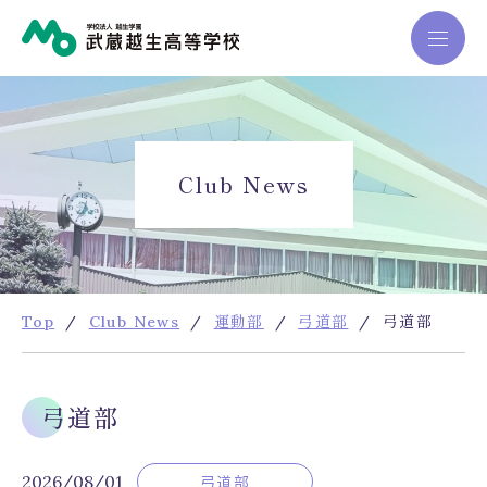
学校紹介
学
Club News
コース紹介
校
紹
学校生活
介
進路・進学
Top
Club News
運動部
弓道部
弓道部
学
校
入試情報
概
要
弓道部
News&Topics
アクセス
ス
Club News
お問い合わせ
ク
2026/08/01
弓道部
ー