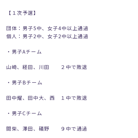
方
へ
【１次予選】
卒
団体：男子5中、女子4中以上通過
業
個人：男子2中、女子2中以上通過
生
の
・男子Aチーム
方
へ
山崎、経田、川田 ２中で敗退
・男子Bチーム
ア
田中耀、田中大、西 １中で敗退
ク
セ
・男子Cチーム
ス
間柴、澤田、礒野 ９中で通過
お
問