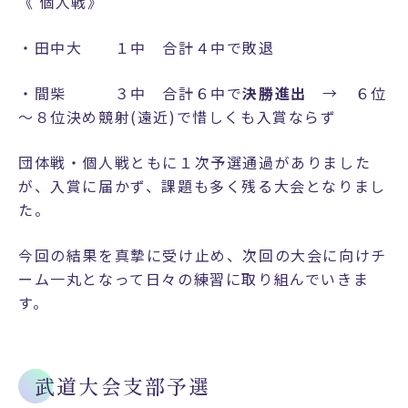
《 個人戦》
塾
・田中大 １中 合計４中で敗退
関
係
・間柴 ３中 合計６中で
決勝進出
→ ６位
者
～８位決め競射(遠近)で惜しくも入賞ならず
の
方
団体戦・個人戦ともに１次予選通過がありました
へ
が、入賞に届かず、課題も多く残る大会となりまし
た。
在
校
今回の結果を真摯に受け止め、次回の大会に向けチ
生
ーム一丸となって日々の練習に取り組んでいきま
・
す。
保
護
者
武道大会支部予選
の