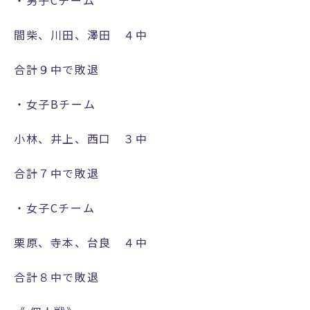
b
N
間柴、川田、澤田 ４中
e
合計９中で敗退
w
s
・女子Bチーム
受
験
小林、井上、西口 ３中
生
合計７中で敗退
・
中
・女子Cチーム
学
校
栗原、寺本、台良 ４中
の
先
合計８中で敗退
生
・