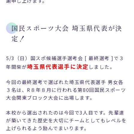
謝申し上げます。
ー
ス
選
抜
国民スポーツ大会 埼玉県代表が決
Ⅰ
定！
コ
ー
ス
5/3（日）国スポ候補選手選考会 [ 最終選考 ]で３
選
埼玉県代表選手に決定
年間柴が
しました。
抜
Ⅱ
今回の最終選考で選ばれた埼玉県代表選手 男女各
コ
３名は、R８年８月に行われる第80回国民スポーツ
ー
大会関東ブロック大会に出場します。
ス
ア
本校から選出されたのは今回で3人目です。先輩達
ス
が築いてきた歴史を大切にチームとしてもレベルを
リ
上げられるよう励んでまいります。
ー