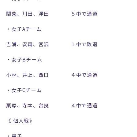
会
情
間柴、川田、澤田 ５中で通過
報
む
・女子Aチーム
さ
お
吉浦、安齋、宮沢 １中で敗退
ご
ア
・女子Bチーム
ー
カ
小林、井上、西口 ４中で通過
イ
ブ
・女子Cチーム
ス
入
栗原、寺本、台良 ４中で通過
学
金
《 個人戦》
決
済
・男子