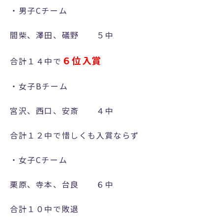
ポ
・男子Cチーム
リ
間柴、澤田、礒野 ５中
シ
ー
６位入賞
合計１４中で
・女子Bチーム
公
式
宮沢、西口、安斎 ４中
I
n
公
s
合計１２中で惜しくも入賞ならず
式
t
X
a
g
・女子Cチーム
r
a
m
栗原、寺本、台良 ６中
合計１０中で敗退