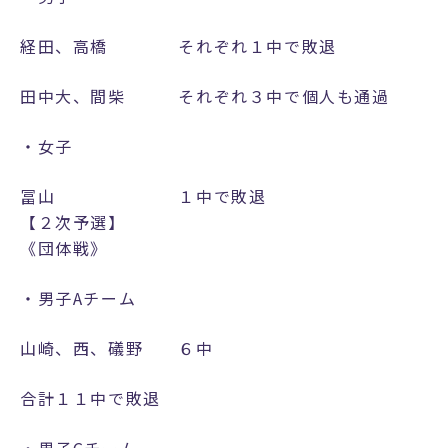
経田、高橋 それぞれ１中で敗退
N
e
田中大、間柴 それぞれ３中で個人も通過
w
・女子
s
&
冨山 １中で敗退
T
【２次予選】
o
《団体戦》
p
i
・男子Aチーム
c
s
山崎、西、礒野 ６中
C
合計１１中で敗退
l
u
・男子Cチーム