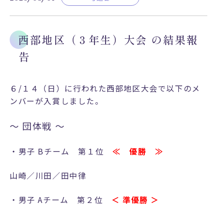
受験生・中学校の先生・塾関係
教職員採用
ル
者の方へ
プライバシーポリシー
ミ
在校生・保護者の方へ
ッ
西部地区（３年生）大会 の結果報
シ
卒業生の方へ
告
ョ
ン
公式X
新
６/１４（日）に行われた西部地区大会で以下のメ
制
ンバーが入賞しました。
服
公式Instagram
紹
～ 団体戦 ～
介
施
・男子 Bチーム 第１位
≪ 優勝 ≫
設
・
山崎／川田／田中律
設
備
・男子 Aチーム 第２位
＜ 準優勝 ＞
紹
介