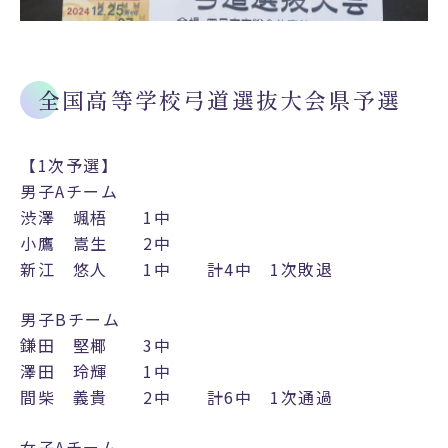
全国高等学校弓道選抜大会県予選
【1次予選】
男子Aチーム
渋澤 颯梧 1中
小鷹 嵩生 2中
新江 悠人 1中 計4中 1次敗退
男子Bチーム
鎌田 堅椰 3中
澤田 玲輝 1中
間柴 義貴 2中 計6中 1次通過
女子Aチーム