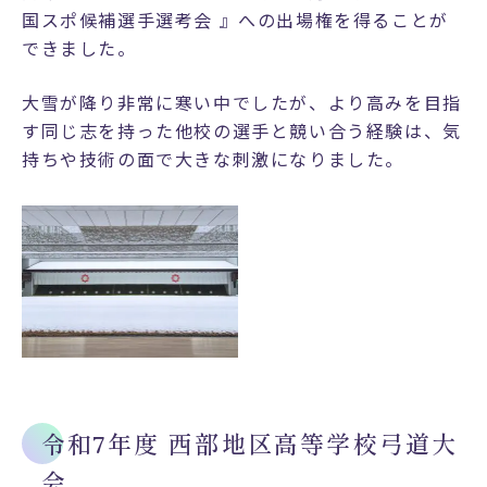
路
国スポ候補選手選考会 』への出場権を得ることが
実
できました。
績
大雪が降り非常に寒い中でしたが、より高みを目指
す同じ志を持った他校の選手と競い合う経験は、気
入
持ちや技術の面で大きな刺激になりました。
試
情
報
募
集
要
項
・
提
令和7年度 西部地区高等学校弓道大
出
書
会