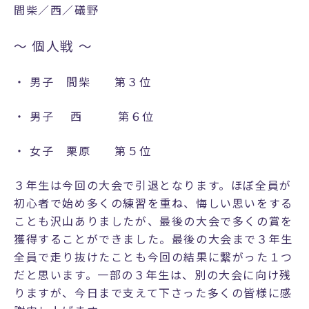
間柴／西／礒野
学
校
～ 個人戦 ～
評
価
・ 男子 間柴 第３位
・
財
・ 男子 西 第６位
務
コ
・ 女子 栗原 第５位
ー
ス
３年生は今回の大会で引退となります。ほぼ全員が
紹
初心者で始め多くの練習を重ね、悔しい思いをする
介
ことも沢山ありましたが、最後の大会で多くの賞を
獲得することができました。最後の大会まで３年生
S
全員で走り抜けたことも今回の結果に繋がった１つ
特
だと思います。一部の３年生は、別の大会に向け残
進
りますが、今日まで支えて下さった多くの皆様に感
コ