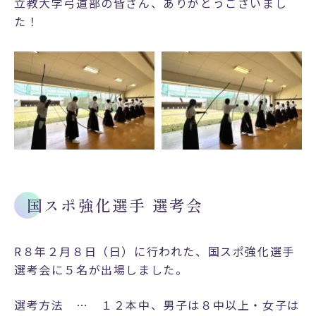
立教大学弓道部の皆さん、ありがとうございまし
・
た！
諸
費
用
運
動
部
文
化
部
生
国スポ強化選手 選考会
徒
会
カ
R８年２月８日（日）に行われた、国スポ強化選手
フ
選考会に５名が出場しました。
ェ
テ
選考方法 … １２本中、男子は８中以上・女子は