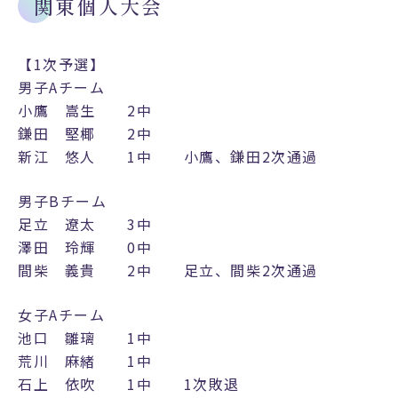
関東個人大会
【1次予選】
男子Aチーム
小鷹 嵩生 2中
鎌田 堅椰 2中
新江 悠人 1中 小鷹、鎌田2次通過
男子Bチーム
足立 遼太 3中
澤田 玲輝 0中
間柴 義貴 2中 足立、間柴2次通過
女子Aチーム
池口 雛璃 1中
荒川 麻緒 1中
石上 依吹 1中 1次敗退