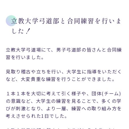
ト
選
抜
立教大学弓道部と合同練習を行いま
コ
した！
ー
ス
学
立教大学弓道場にて、男子弓道部の皆さんと合同練
校
習を行いました。
生
活
見取り稽古や立ちを行い、大学生に指導をいただく
など、大変貴重な練習を行うことができました。
年
間
１本１本を大切に考えて引く様子や、団体(チーム)
行
の意識など、大学生の練習を見ることで、多くの学
事
びが刺激となり、より一層、練習への取り組み方を
授
考えさせられた1日でした。
業
料