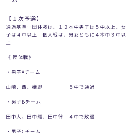
類
・
【１次予選】
学
校
通過基準…団体戦は、１２本中男子は５中以上、女
案
子は４中以上 個人戦は、男女ともに４本中３中以
内
上
令
和
《 団体戦》
8
年
・男子Aチーム
度
イ
山崎、西、礒野 ５中で通過
ベ
ン
・男子Bチーム
ト
･
田中大、田中耀、田中律 ４中で敗退
説
明
・男子Cチーム