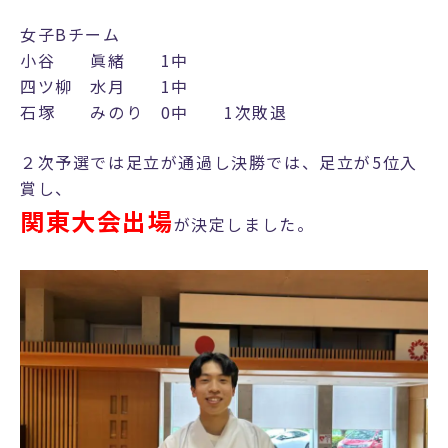
女子Bチーム
小谷 眞緒 1中
四ツ柳 水月 1中
石塚 みのり 0中 1次敗退
２次予選では足立が通過し決勝では、足立が5位入
賞し、
関東大会出場
が決定しました。